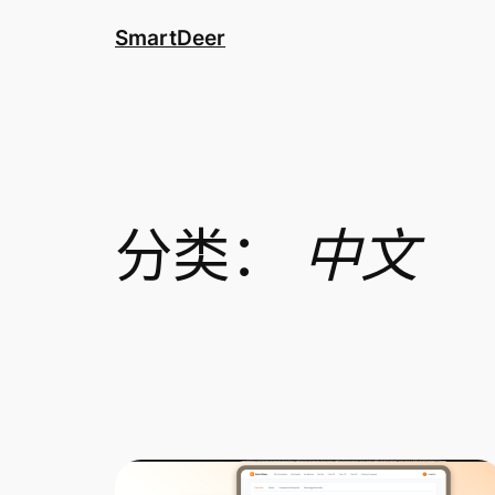
跳
SmartDeer
至
内
容
分类：
中文