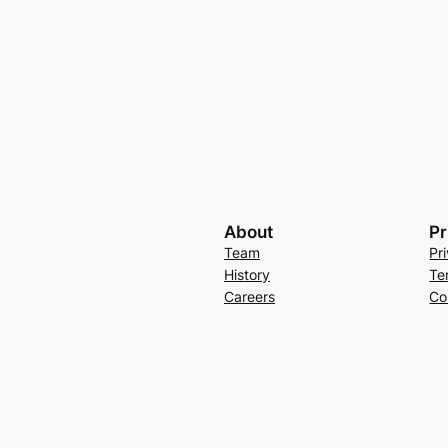
About
Pr
Team
Pr
History
Te
Careers
Co