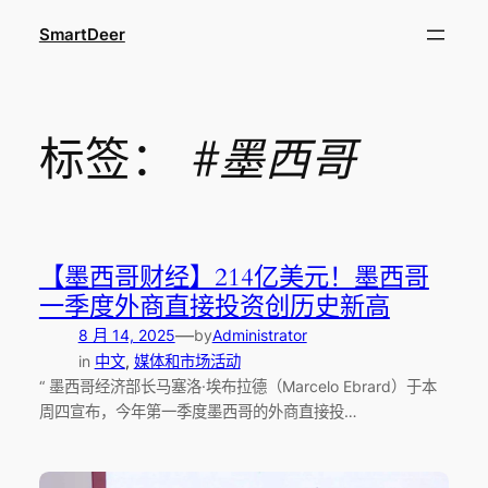
跳
SmartDeer
至
内
容
标签：
#墨西哥
【墨西哥财经】214亿美元！墨西哥
一季度外商直接投资创历史新高
—
8 月 14, 2025
by
Administrator
in
中文
, 
媒体和市场活动
“ 墨西哥经济部长马塞洛·埃布拉德（Marcelo Ebrard）于本
周四宣布，今年第一季度墨西哥的外商直接投…