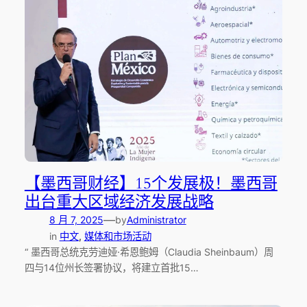
【墨西哥财经】15个发展极！墨西哥
出台重大区域经济发展战略
—
8 月 7, 2025
by
Administrator
in
中文
, 
媒体和市场活动
“ 墨西哥总统克劳迪娅·希恩鲍姆（Claudia Sheinbaum）周
四与14位州长签署协议，将建立首批15…