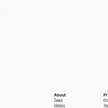
管
…
About
Pr
Team
Pr
History
Te