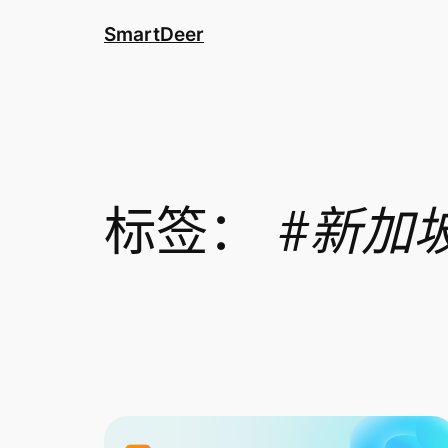
跳
SmartDeer
至
内
容
标签：
#新加坡