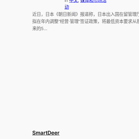
in
中文
, 
媒体和市场活
动
近日，日本《朝日新闻》报道称，日本出入国在留管理
拟在年内调整“经营·管理”签证政策，将最低资本要求从
来的5…
SmartDeer