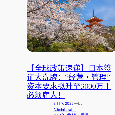
【全球政策速递】日本签
证大洗牌：“经营・管理”
资本要求拟升至3000万＋
必须雇人！
—
8 月 7, 2025
by
Administrator