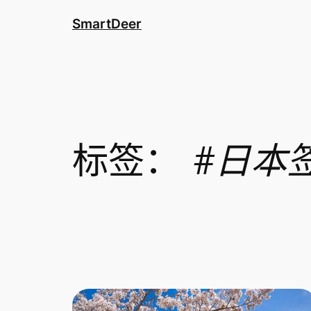
跳
SmartDeer
至
内
容
标签：
#日本