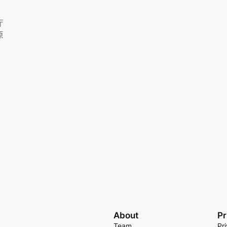
厅
原
About
Pr
Team
Pr