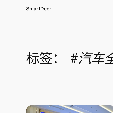
跳
SmartDeer
至
内
容
标签：
#汽车