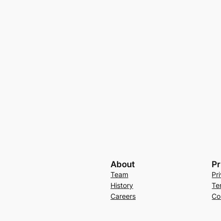
About
Pr
Team
Pr
History
Te
Careers
Co