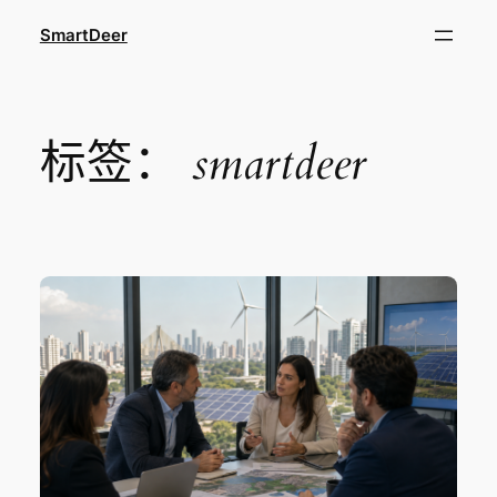
跳
SmartDeer
至
内
容
标签：
smartdeer