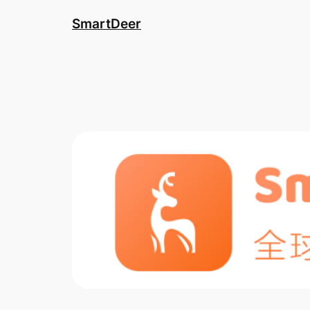
跳
SmartDeer
至
内
容