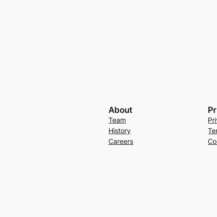
About
Pr
Team
Pr
History
Te
Careers
Co