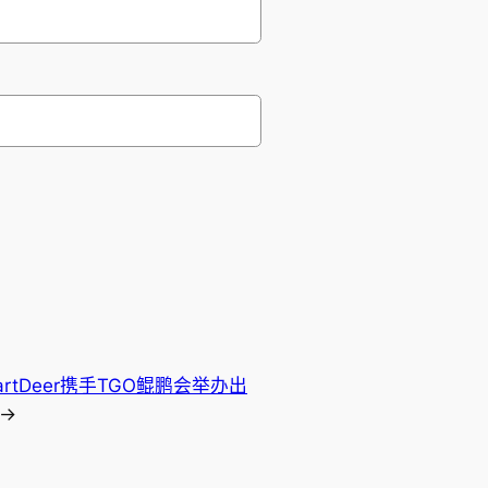
artDeer携手TGO鲲鹏会举办出
→