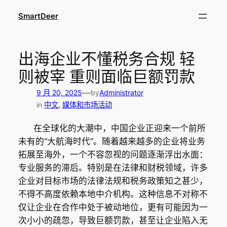
跳
SmartDeer
至
内
容
出海企业不懂税务合规 轻
则被宰 重则面临巨额罚款
—
9 月 20, 2025
by
Administrator
in
中文
, 
媒体和市场活动
在全球化的大潮中，中国企业正迎来一个前所
未有的“大航海时代”。随着越来越多的企业将业务
拓展至海外，一个不容忽视的问题逐渐浮出水面：
专业服务的滞后。特别是在法律和财税领域，许多
企业对目标市场的法律法规和税务政策知之甚少，
不得不高度依赖本地中介机构。这种信息不对称不
仅让企业在合作中处于被动地位，更有可能因为一
次小小的疏忽，导致巨额罚款，甚至让企业陷入无